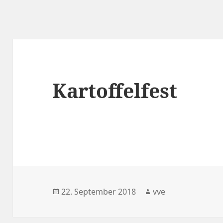
ngsverein Eschhofen VVE
Kartoffelfest
Veröffentlicht
Autor
22. September 2018
vve
am