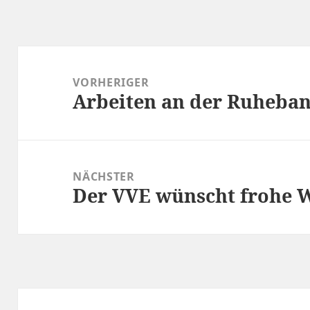
Beitragsnavigation
VORHERIGER
Arbeiten an der Ruheba
Vorheriger
Beitrag:
NÄCHSTER
Der VVE wünscht frohe 
Nächster
Beitrag: