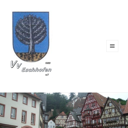
Verschönerungsverein 
MENÜ
UND
WIDGETS