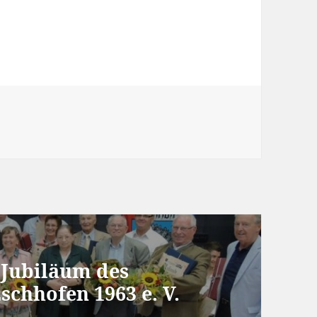
 Jubiläum des
chhofen 1963 e. V.