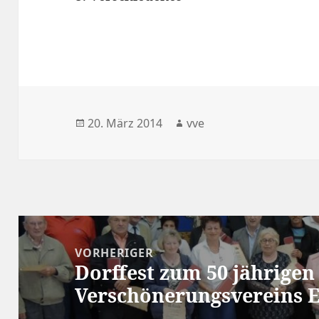
Veröffentlicht
Autor
20. März 2014
vve
am
Beitragsnavigation
VORHERIGER
Dorffest zum 50 jährigen
Vorheriger
Verschönerungsvereins Es
Beitrag: