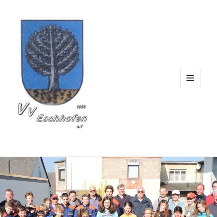
Verschönerungsverein 
MENÜ
UND
WIDGETS