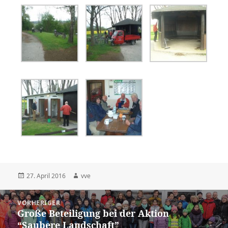
Veröffentlicht
Autor
27. April 2016
vve
am
Beitragsnavigation
VORHERIGER
Große Beteiligung bei der Aktion
Vorheriger
“Saubere Landschaft”
Beitrag: