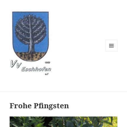
Verschönerungsverein 
MENÜ
UND
WIDGETS
Frohe Pfingsten