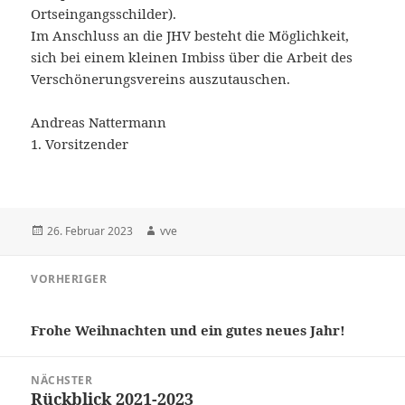
Ortseingangsschilder).
Im Anschluss an die JHV besteht die Möglichkeit,
sich bei einem kleinen Imbiss über die Arbeit des
Verschönerungsvereins auszutauschen.
Andreas Nattermann
1. Vorsitzender
Veröffentlicht
Autor
26. Februar 2023
vve
am
Beitragsnavigation
VORHERIGER
Vorheriger
Beitrag:
Frohe Weihnachten und ein gutes neues Jahr!
NÄCHSTER
Rückblick 2021-2023
Nächster